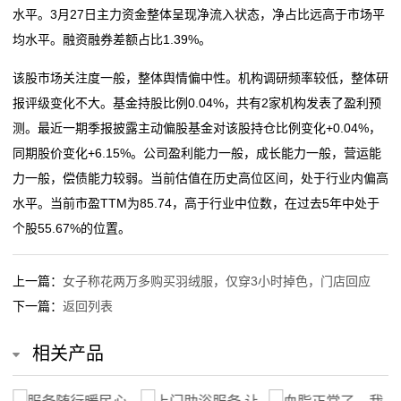
套
水平。3月27日主力资金整体呈现净流入状态，净占比远高于市场平
枝裕和
血脂正常了，我可以停服降脂药吗？
装
均水平。融资融券差额占比1.39%。
年轻人涌入高校买羽绒服
黑马姿态却颗粒无收的塞拉，被批“天真”难以服众的是
高校定制羽绒服，为何会被年轻人买成爆款｜新京报专
枝裕和
新
该股市场关注度一般，整体舆情偏中性。机构调研频率较低，整体研
栏
年轻人涌入高校买羽绒服
报评级变化不大。基金持股比例0.04%，共有2家机构发表了盈利预
闻
秋日里的贴身守护，就选全棉时代华夫格家居服
高校定制羽绒服，为何会被年轻人买成爆款｜新京报专
测。最近一期季报披露主动偏股基金对该股持仓比例变化+0.04%，
栏
动
同期股价变化+6.15%。公司盈利能力一般，成长能力一般，营运能
秋日里的贴身守护，就选全棉时代华夫格家居服
力一般，偿债能力较弱。当前估值在历史高位区间，处于行业内偏高
态
水平。当前市盈TTM为85.74，高于行业中位数，在过去5年中处于
个股55.67%的位置。
公
司
上一篇：
女子称花两万多购买羽绒服，仅穿3小时掉色，门店回应
动
下一篇：
返回列表
态
相关产品
行