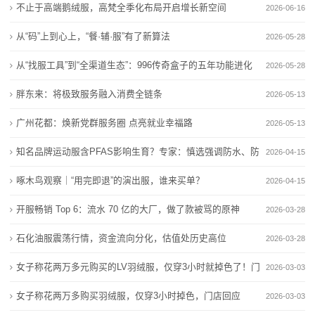
套
不止于高端鹅绒服，高梵全季化布局开启增长新空间
2026-06-16
广州花都：焕新党群服务圈 点亮就业幸福路
进化论
装
知名品牌运动服含PFAS影响生育？专家：慎选强调防
胖东来：将极致服务融入消费全链条
从“码”上到心上，“餐·辅·服”有了新算法
2026-05-28
水、防污的服饰
广州花都：焕新党群服务圈 点亮就业幸福路
新
从“找服工具”到“全渠道生态”：996传奇盒子的五年功能进化
2026-05-28
啄木鸟观察｜“用完即退”的演出服，谁来买单？
知名品牌运动服含PFAS影响生育？专家：慎选强调防
闻
论
胖东来：将极致服务融入消费全链条
水、防污的服饰
2026-05-13
啄木鸟观察｜“用完即退”的演出服，谁来买单？
动
广州花都：焕新党群服务圈 点亮就业幸福路
2026-05-13
态
知名品牌运动服含PFAS影响生育？专家：慎选强调防水、防
2026-04-15
污的服饰
公
啄木鸟观察｜“用完即退”的演出服，谁来买单？
2026-04-15
开服畅销 Top 6：流水 70 亿的大厂，做了款被骂的原神
司
2026-03-28
Like
石化油服震荡行情，资金流向分化，估值处历史高位
动
2026-03-28
女子称花两万多元购买的LV羽绒服，仅穿3小时就掉色了！门
2026-03-03
态
店：LV服装“不能出
女子称花两万多购买羽绒服，仅穿3小时掉色，门店回应
2026-03-03
行