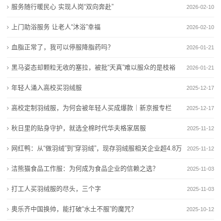
服务随行暖民心 实现人岗“双向奔赴”
2026-02-10
业
上门助浴服务 让老人“沐浴”幸福
2026-02-10
动
血脂正常了，我可以停服降脂药吗？
2026-01-21
态
黑马姿态却颗粒无收的塞拉，被批“天真”难以服众的是枝裕
2026-01-21
联
和
年轻人涌入高校买羽绒服
2025-12-17
系
高校定制羽绒服，为何会被年轻人买成爆款｜新京报专栏
2025-12-17
我
秋日里的贴身守护，就选全棉时代华夫格家居服
2025-11-12
们
网红鸭：从“做羽绒”到“穿羽绒”，现存羽绒服相关企业超4.8万
2025-11-12
关
家
洁熊猫食品工作服：为何成为食品企业的信赖之选？
2025-11-03
于
打工人买羽绒服的尽头，三个字
2025-11-03
我
奥乐齐中国换帅，能打破“水土不服”的魔咒？
2025-10-12
们