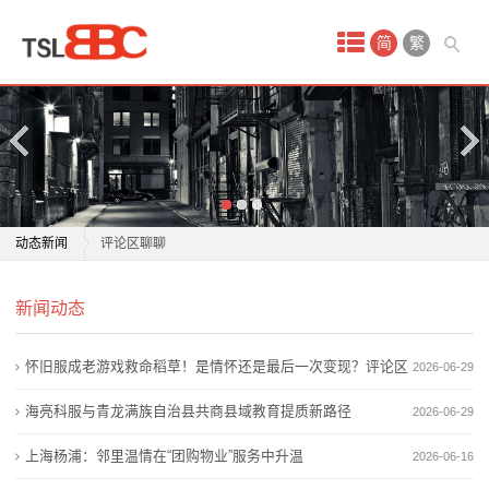
首
简
繁
页
产
品
中
怀旧服成老游戏救命稻草！是情怀还是最后一次变现？
动态新闻
评论区聊聊
心
海亮科服与青龙满族自治县共商县域教育提质新路径
怀旧服成老游戏救命稻草！是情怀还是最后一次变现？
文
新闻动态
上海杨浦：邻里温情在“团购物业”服务中升温
评论区聊聊
不止于高端鹅绒服，高梵全季化布局开启增长新空间
海亮科服与青龙满族自治县共商县域教育提质新路径
胸
怀旧服成老游戏救命稻草！是情怀还是最后一次变现？评论区
2026-06-29
从“码”上到心上，“餐·辅·服”有了新算法
上海杨浦：邻里温情在“团购物业”服务中升温
内
从“找服工具”到“全渠道生态”：996传奇盒子的五年功能
不止于高端鹅绒服，高梵全季化布局开启增长新空间
聊聊
海亮科服与青龙满族自治县共商县域教育提质新路径
2026-06-29
进化论
从“码”上到心上，“餐·辅·服”有了新算法
衣
上海杨浦：邻里温情在“团购物业”服务中升温
2026-06-16
胖东来：将极致服务融入消费全链条
从“找服工具”到“全渠道生态”：996传奇盒子的五年功能