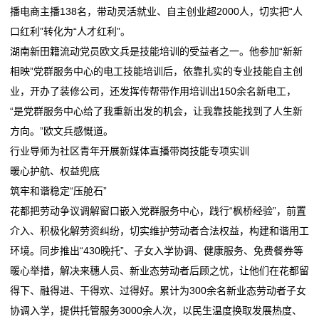
播电商主播138名，带动灵活就业、自主创业超2000人，切实把“人
口红利”转化为“人才红利”。
湖南新田籍流动党员欧文兵是技能培训的受益者之一。他参加“新新
相映”党群服务中心的电工技能培训后，依靠扎实的专业技能自主创
业，开办了装修公司，还发挥传帮带作用培训出150余名新电工，
“是党群服务中心给了我重新出发的机会，让我靠技能找到了人生新
方向。”欧文兵感慨道。
行业导师为社区青年开展新媒体直播带岗技能专项实训
暖心护航、权益兜底
筑牢和谐稳定“压舱石”
花都把劳动争议调解窗口嵌入党群服务中心，践行“枫桥经验”，前置
介入、积极化解劳资纠纷，切实维护劳动者合法权益，构建和谐用工
环境。同步推出“430晚托”、子女入学协调、健康服务、免费餐券等
暖心举措，解决来穗人员、新业态劳动者后顾之忧，让他们在花都留
得下、融得进、干得欢、过得好。累计为300余名新业态劳动者子女
协调入学，提供托管服务3000余人次，以民生温度换取发展热度、