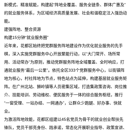
套
新模式、精准赋能，构建起“阵地全覆盖、服务全链条、群体广惠及”
女子称花两万多购买羽绒服，仅穿3小时掉色，门店回
女子称花两万多元购买的LV羽绒服，仅穿3小时就掉色
装
的就业服务体系，为区域经济高质量发展、社会和谐稳定注入强劲动
应
了！门店：LV服装“不能出
能。
服务随行暖民心 实现人岗“双向奔赴”
女子称花两万多购买羽绒服，仅穿3小时掉色，门店回
新
建强阵地、整合资源
上门助浴服务 让老人“沐浴”幸福
应
构建15分钟“就业服务圈”
闻
血脂正常了，我可以停服降脂药吗？
服务随行暖民心 实现人岗“双向奔赴”
近年来，花都区始终把党群服务阵地建设作为优化就业服务的先手
上门助浴服务 让老人“沐浴”幸福
动
棋，深入实施党群服务中心开放聚能行动，以“大门常开、场所常
血脂正常了，我可以停服降脂药吗？
用、活动常办”为原则，推动党群服务阵地全域覆盖、全时响应，打
态
通就业服务“最后一公里”。依托全区333个党群服务中心，以街镇阵
公
地为核心，村社阵地为节点，特色站点为延伸，构建基层就业服务矩
阵。在广州北站、狮岭镇等人员密集区域，打造集政策咨询、岗位推
司
介、技能培训、劳动维权、便民服务于一体的综合服务枢纽，推行
动
“一窗受理、一站办结、一网通办”，让群众少跑腿、好办事、快就
业。
态
为激活阵地效能，花都区组建以45名党员为骨干的就业创业帮扶先
行
锋队，党员干部亮身份、践承诺，常态化开展职业指导、政策宣讲、