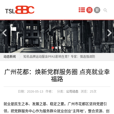
首
简
繁
页
产
品
中
广州花都：焕新党群服务圈 点亮就业幸福路
动态新闻
知名品牌运动服含PFAS影响生育？专家：慎选强调防
心
水、防污的服饰
广州花都：焕新党群服务圈 点亮就业幸福路
广州花都：焕新党群服务圈 点亮就业幸
文
啄木鸟观察｜“用完即退”的演出服，谁来买单？
知名品牌运动服含PFAS影响生育？专家：慎选强调防
福路
开服畅销 Top 6：流水 70 亿的大厂，做了款被骂的原神
水、防污的服饰
胸
Like
啄木鸟观察｜“用完即退”的演出服，谁来买单？
日期：2026-05-13
作者：
分类：
公司动态
浏览：
25次
内
石化油服震荡行情，资金流向分化，估值处历史高位
开服畅销 Top 6：流水 70 亿的大厂，做了款被骂的原神
女子称花两万多元购买的LV羽绒服，仅穿3小时就掉色
Like
衣
就业是民生之本、发展之基、稳定之要。广州市花都区坚持党建引
了！门店：LV服装“不能出
石化油服震荡行情，资金流向分化，估值处历史高位
领，把党群服务中心作为服务群众就业创业“主阵地”，整合资源、创