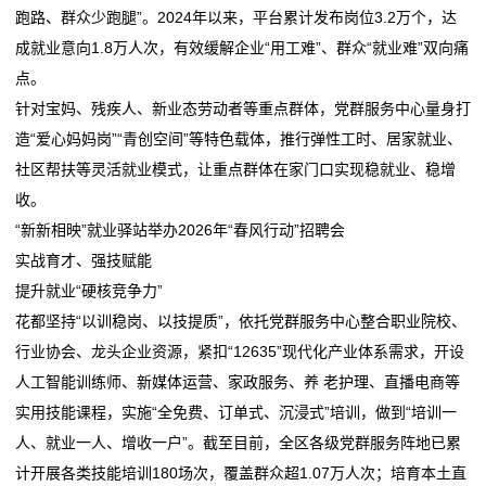
跑路、群众少跑腿”。2024年以来，平台累计发布岗位3.2万个，达
在
成就业意向1.8万人次，有效缓解企业“用工难”、群众“就业难”双向痛
点。
线
针对宝妈、残疾人、新业态劳动者等重点群体，党群服务中心量身打
留
造“爱心妈妈岗”“青创空间”等特色载体，推行弹性工时、居家就业、
社区帮扶等灵活就业模式，让重点群体在家门口实现稳就业、稳增
言
收。
我
“新新相映”就业驿站举办2026年“春风行动”招聘会
实战育才、强技赋能
的
提升就业“硬核竞争力”
服
花都坚持“以训稳岗、以技提质”，依托党群服务中心整合职业院校、
行业协会、龙头企业资源，紧扣“12635”现代化产业体系需求，开设
务
人工智能训练师、新媒体运营、家政服务、养 老护理、直播电商等
实用技能课程，实施“全免费、订单式、沉浸式”培训，做到“培训一
人、就业一人、增收一户”。截至目前，全区各级党群服务阵地已累
计开展各类技能培训180场次，覆盖群众超1.07万人次；培育本土直