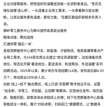
企业对接等服务，把党组织的温暖送到每一名求职者身边。“党员先
业
锋队就像‘连心桥’，一头连着企业用工需求，一头牵着群众就业期
动
盼，让就业服务更有温度、更有力度。”花都区委组织部相关负责人
说。
态
狮岭零工服务中心为群众提供各类就业服务
联
精准对接、靶向送岗
打通供需“最后一米”
系
各级党群服务中心紧盯汽车、新能源、冷链物流、电商直播等重点产
我
业用工需求，与154家优质企业建立“岗位资源联盟”，动态储备优质
岗位，常态化开展“春送岗位、夏送清凉、秋送帮扶、冬送温暖”系列
们
招聘活动。2025年以来，累计举办专场招聘114场，发布岗位超4.03
关
万个，带动就业3200余人次。
创新“线上+线下”融合模式，线上打造“花智聘”数字就业平台，设置
于
“找全职、寻零工、学技能、云招聘”等模块，实现岗位发布、简历投
我
递、智能匹配、政策咨询全流程线上办理；线下在党群服务中心配备
智能就业一体机，推行“扫码求职、扫码招工”便捷模式，让“数据多
们